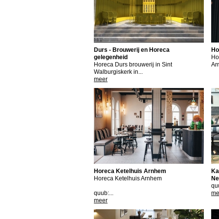
Durs - Brouwerij en Horeca
Ho
gelegenheid
Ho
Horeca Durs brouwerij in Sint
Ar
Walburgiskerk in...
meer
Horeca Ketelhuis Arnhem
Ka
Horeca Ketelhuis Arnhem
Ne
qu
quub:...
me
meer