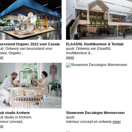
ursstand Orgatec 2022 voor Casala
ELAADNL Hoofdkantoor & Testlab
ub: Ontwerp van beursstand voor
quub: Ontwerp van ElaadNL
sala, Orgatec...
hoofdkantoor &...
er
meer
ub studio Arnhem
Showroom Decolegno Wormerveer
ub studio in Arnhem:
quub:
erieur concept...
interieur concept en ontwerp.
meer
er