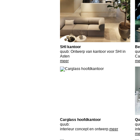
SHI kantoor
Be
quub: Ontwerp van kantoor voor SHI in
qu
Asten
Ca
meer
me
Carglass hoofdkantoor
Qu
quub:
qu
interieur concept en ontwerp.
meer
int
me