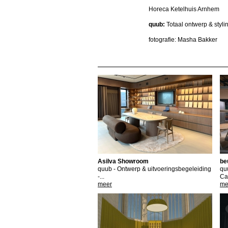
Horeca Ketelhuis Arnhem
quub:
Totaal ontwerp & styli
fotografie: Masha Bakker
Asilva Showroom
be
quub - Ontwerp & uitvoeringsbegeleiding
qu
-...
Ca
meer
me