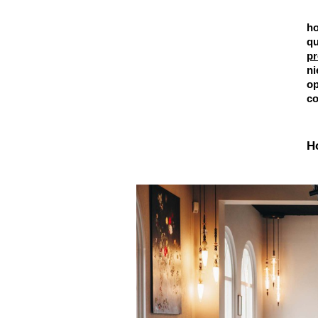
h
q
pr
n
op
co
H