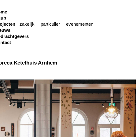
ome
uub
ojecten
zakelijk
particulier
evenementen
ieuws
drachtgevers
ntact
oreca Ketelhuis Arnhem