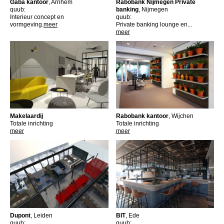
Gaba kantoor
, Arnhem
Rabobank Nijmegen Private
quub:
banking
, Nijmegen
Interieur concept en
quub:
vormgeving.
meer
Private banking lounge en...
meer
Makelaardij
Rabobank kantoor
, Wijchen
Totale inrichting
Totale inrichting
meer
meer
Dupont
, Leiden
BIT
, Ede
quub:
quub: