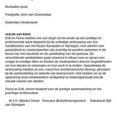
Illustraties quub
Fotografie John van Groenedaal
Gedichten Vlinderwerk
reactie van klant:
Erik en Fiona hebben ons van begin tot het einde op een prettige en
professionele wijze begeleid bij de volledige verbouwing van ons
hoofdkantoor aan het Keizer Karelplein in Nijmegen. Hun ideeën over
gastvrijheid en (samen)werken zijn prachtig tot wasdom gekomen in de
keuze van het meubilair en de aankleding van het gebouw. De
verschillende werkplekken gaan vloeiend in elkaar over en geven een
rustige en prettige sfeer en bieden de medewerkers diverse mogelijkheden
om hun klanten te ontvangen en hun werk in te richten. Gaandeweg de
verbouwing hebben ze ons, naast hun architectonische inbreng, geholpen
bij de aanbesteding en selectie van leveranciers. Ook hebben ze na de
oplevering onze medewerkers rondgeleid en bekendgemaakt met de
nieuwe manier van werken.
Fiona en Erik, enorm bedankt voor de prettige samenwerking en het
prachtige eindresultaat.
M.S.H. (Martin) Visser Directeur Bedrijfsmanagement Rabobank Rijk
van Nijmegen