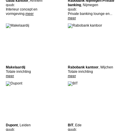
Gaba kantoor
, Arnhem
Rabobank Nijmegen Private
quub:
banking
, Nijmegen
Interieur concept en
quub:
vormgeving.
meer
Private banking lounge en...
meer
Makelaardij
Rabobank kantoor
, Wijchen
Totale inrichting
Totale inrichting
meer
meer
Dupont
, Leiden
BIT
, Ede
quub:
quub: