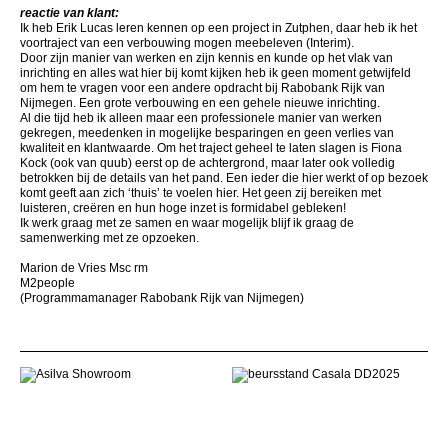
reactie van klant:
Ik heb Erik Lucas leren kennen op een project in Zutphen, daar heb ik het
voortraject van een verbouwing mogen meebeleven (Interim).
Door zijn manier van werken en zijn kennis en kunde op het vlak van
inrichting en alles wat hier bij komt kijken heb ik geen moment getwijfeld
om hem te vragen voor een andere opdracht bij Rabobank Rijk van
Nijmegen. Een grote verbouwing en een gehele nieuwe inrichting.
Al die tijd heb ik alleen maar een professionele manier van werken
gekregen, meedenken in mogelijke besparingen en geen verlies van
kwaliteit en klantwaarde. Om het traject geheel te laten slagen is Fiona
Kock (ook van quub) eerst op de achtergrond, maar later ook volledig
betrokken bij de details van het pand. Een ieder die hier werkt of op bezoek
komt geeft aan zich ‘thuis’ te voelen hier. Het geen zij bereiken met
luisteren, creëren en hun hoge inzet is formidabel gebleken!
Ik werk graag met ze samen en waar mogelijk blijf ik graag de
samenwerking met ze opzoeken.
Marion de Vries Msc rm
M2people
(Programmamanager Rabobank Rijk van Nijmegen)