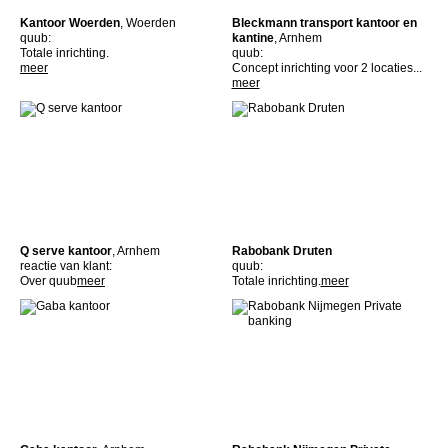
Kantoor Woerden
, Woerden
Bleckmann transport kantoor en
quub:
kantine
, Arnhem
Totale inrichting.
quub:
meer
Concept inrichting voor 2 locaties...
meer
Q serve kantoor
, Arnhem
Rabobank Druten
reactie van klant:
quub:
Over quub
meer
Totale inrichting.
meer