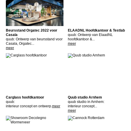
Beursstand Orgatec 2022 voor
ELAADNL Hoofdkantoor & Testlab
Casala
quub: Ontwerp van ElaadNL
quub: Ontwerp van beursstand voor
hoofdkantoor &...
Casala, Orgatec...
meer
meer
Carglass hoofdkantoor
Quub studio Arnhem
quub:
quub studio in Arnhem:
interieur concept en ontwerp.
meer
interieur concept...
meer