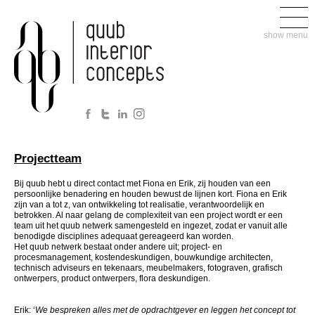
show menu
Projectteam
Bij quub hebt u direct contact met Fiona en Erik, zij houden van een
persoonlijke benadering en houden bewust de lijnen kort. Fiona en Erik
zijn van a tot z, van ontwikkeling tot realisatie, verantwoordelijk en
betrokken. Al naar gelang de complexiteit van een project wordt er een
team uit het quub netwerk samengesteld en ingezet, zodat er vanuit alle
benodigde disciplines adequaat gereageerd kan worden.
Het quub netwerk bestaat onder andere uit; project- en
procesmanagement, kostendeskundigen, bouwkundige architecten,
technisch adviseurs en tekenaars, meubelmakers, fotograven, grafisch
ontwerpers, product ontwerpers, flora deskundigen.
Erik: ‘
We bespreken alles met de opdrachtgever en leggen het concept tot